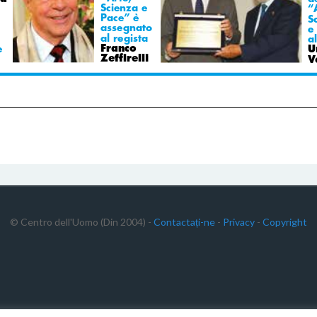
© Centro dell'Uomo (Din 2004) -
Contactați-ne
-
Privacy
-
Copyright