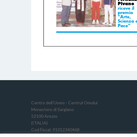
Centro dell’Uomo - Centrul Omului
Monastero di Sargiano
52100 Arezzo
(ITALIA)
Cod Fiscal: 91012340468
Cod TVA: 02191640511