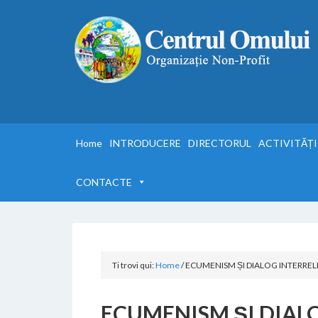
Home
INTRODUCERE
DIRECTORUL
ACTIVITĂȚI
CONTACTE
Ti trovi qui:
Home
/
ECUMENISM ȘI DIALOG INTERREL
ECUMENISM ȘI DIAL