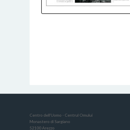
Centro dell’Uomo - Centrul Omului
Monastero di Sargiano
52100 Arezzo