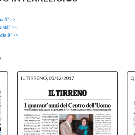
ială” >>
ială” >>
dială” >>
ă.
IL TIRRENO, 05/12/2017
Q